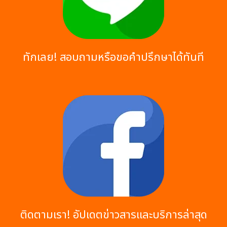
ทักเลย! สอบถามหรือขอคำปรึกษาได้ทันที
ติดตามเรา! อัปเดตข่าวสารและบริการล่าสุด